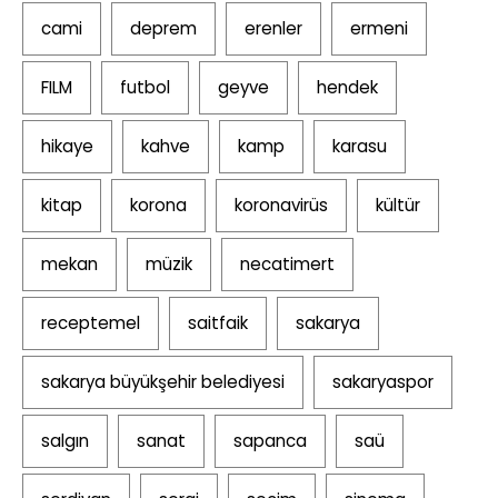
cami
deprem
erenler
ermeni
FILM
futbol
geyve
hendek
hikaye
kahve
kamp
karasu
kitap
korona
koronavirüs
kültür
mekan
müzik
necatimert
receptemel
saitfaik
sakarya
sakarya büyükşehir belediyesi
sakaryaspor
salgın
sanat
sapanca
saü