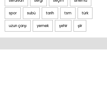
serdivan
sergi
seçim
sinema
spor
subü
tarih
tsm
türk
uzun çarşı
yemek
şehir
şiir
Anasayfa
Gündem
Kültür
Seyyahat
Sorulunca
Sakarya
Video
Hakkımızda
İletişim
Ellidört
Söylenen
Maps